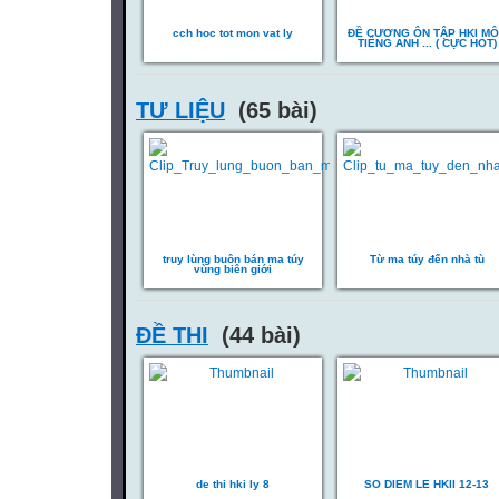
cch hoc tot mon vat ly
ĐỀ CƯƠNG ÔN TẬP HKI M
TIẾNG ANH ... ( CỰC HOT)
TƯ LIỆU
(65 bài)
truy lùng buôn bán ma túy
Từ ma túy đến nhà tù
vùng biên giới
ĐỀ THI
(44 bài)
de thi hki ly 8
SO DIEM LE HKII 12-13