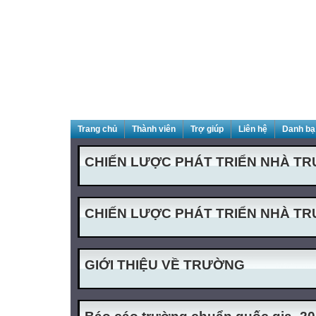
Trang chủ
Thành viên
Trợ giúp
Liên hệ
Danh bạ
CHIẾN LƯỢC PHÁT TRIỂN NHÀ TR
CHIẾN LƯỢC PHÁT TRIỂN NHÀ T
GIỚI THIỆU VỀ TRƯỜNG