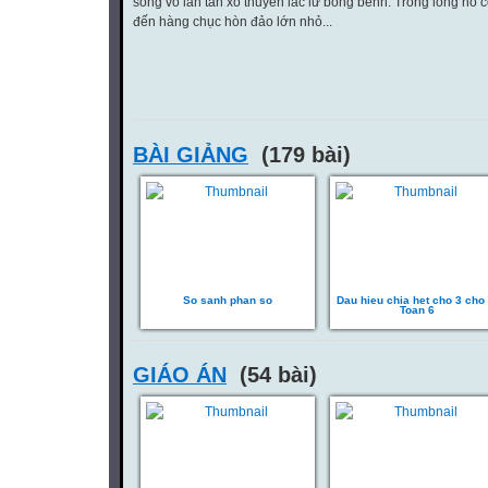
sóng vỗ lăn tăn xô thuyền lắc lư bồng bềnh. Trong lòng hồ 
đến hàng chục hòn đảo lớn nhỏ...
BÀI GIẢNG
(179 bài)
So sanh phan so
Dau hieu chia het cho 3 cho 
Toan 6
GIÁO ÁN
(54 bài)