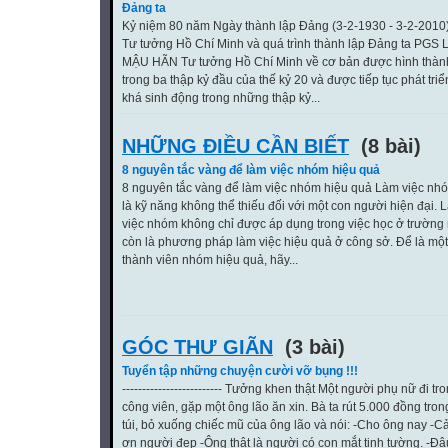
Đảng ta
Kỷ niệm 80 năm Ngày thành lập Đảng (3-2-1930 - 3-2-2010
Tư tưởng Hồ Chí Minh và quá trình thành lập Ðảng ta PGS 
MẬU HÃN Tư tưởng Hồ Chí Minh về cơ bản được hình thàn
trong ba thập kỷ đầu của thế kỷ 20 và được tiếp tục phát triể
khá sinh động trong những thập kỷ...
NHỮNG ĐIỀU CẦN BIẾT
(8 bài)
8 nguyên tắc vàng để làm việc nhóm hiệu quả
8 nguyên tắc vàng để làm việc nhóm hiệu quả Làm việc nh
là kỹ năng không thể thiếu đối với một con người hiện đại. 
việc nhóm không chỉ được áp dụng trong việc học ở trường
còn là phương pháp làm việc hiệu quả ở công sở. Để là một
thành viên nhóm hiệu quả, hãy...
GÓC THƯ GIÃN
(3 bài)
Tuyển tập những chuyện cười vỡ bụng !!!
------------------------- Tưởng khen thật Một người phụ nữ đi tr
công viên, gặp một ông lão ăn xin. Bà ta rút 5.000 đồng tron
túi, bỏ xuống chiếc mũ của ông lão và nói: -Cho ông nay -
ơn người đẹp -Ông thật là người có con mắt tinh tường. -Đâ