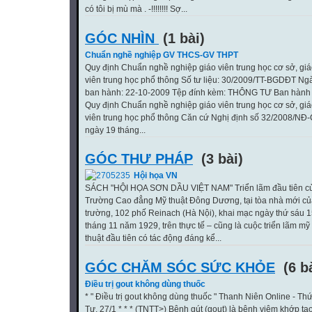
có tôi bị mù mà . -!!!!!!!! Sợ...
GÓC NHÌN
(1 bài)
Chuẩn nghề nghiệp GV THCS-GV THPT
Quy định Chuẩn nghề nghiệp giáo viên trung học cơ sở, gi
viên trung học phổ thông Số tư liệu: 30/2009/TT-BGDĐT Ng
ban hành: 22-10-2009 Tệp đính kèm: THÔNG TƯ Ban hành
Quy định Chuẩn nghề nghiệp giáo viên trung học cơ sở, gi
viên trung học phổ thông Căn cứ Nghị định số 32/2008/NĐ
ngày 19 tháng...
GÓC THƯ PHÁP
(3 bài)
Hội họa VN
SÁCH "HỘI HỌA SƠN DẦU VIỆT NAM" Triển lãm đầu tiên c
Trường Cao đẳng Mỹ thuật Đông Dương, tại tòa nhà mới c
trường, 102 phố Reinach (Hà Nội), khai mạc ngày thứ sáu 
tháng 11 năm 1929, trên thực tế – cũng là cuộc triển lãm mỹ
thuật đầu tiên có tác động đáng kể...
GÓC CHĂM SÓC SỨC KHỎE
(6 b
Điều trị gout không dùng thuốc
* " Điều trị gout không dùng thuốc " Thanh Niên Online - Th
Tư, 27/1 * * * (TNTT>) Bệnh gút (gout) là bệnh viêm khớp tạ