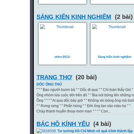
SÁNG KIẾN KINH NGHIỆM
(2 bài)
skkn-2013-
Sáng kiến kinh nghiệm
TRANG THƠ
(20 bài)
DỐC ÔNG THỦ
" " " Bao người bươn bả " " Dốc đi qua " " Chỉ toàn thấy Gió " 
Ông nhóm lửa cuộc đời trên đó " " Bia núi bừng lên những n
Ông " " " " Ai qua dốc bây giờ " " Không vịn bóng ông mà bư
" " Rưng rưng " " Phấn hứng " " Đời ông tan vào máu họ " "
Chảy thành huyền thoại mơn man " " " " Con...
BÁC HỒ KÍNH YÊU
(4 bài)
Tư tưởng Hồ Chí Minh về quá trình thành lập